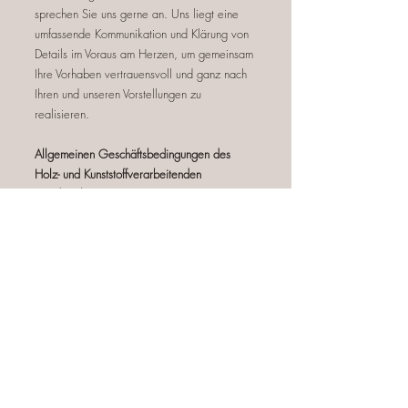
sprechen Sie uns gerne an. Uns liegt eine
umfassende Kommunikation und Klärung von
Details im Voraus am Herzen, um gemeinsam
Ihre Vorhaben vertrauensvoll und ganz nach
Ihren und unseren Vorstellungen zu
realisieren.
Allgemeinen Geschäftsbedingungen des
Holz- und Kunststoffverarbeitenden
Handwerks
Impressum
Datenschutz
AGBs
mattern gmbh schreinerei | kirchstraße 5 |
D - 79774 albbruck |
+49 7753 5267
|
info@schreinerei-mattern.com
© 2025 copyright by mattern gmbh